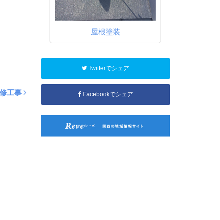
装
屋根塗装
内
Twitterでシェア
改修工事
Facebookでシェア