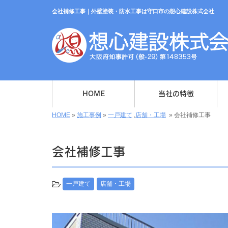
会社補修工事｜外壁塗装・防水工事は守口市の想心建設株式会社
HOME
当社の特徴
HOME
»
施工事例
»
一戸建て
,
店舗・工場
»
会社補修工事
会社補修工事
一戸建て
店舗・工場